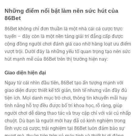
Những điểm nổi bật làm nên sức hút của
86Bet
86Bet không chỉ đơn thuần là một nhà cái cá cược trực
tuyến – đây còn là một nền tảng giải trí đẳng cấp được
cộng đồng người chơi đánh giá cao nhờ hàng loạt ưu điểm
vượt trội. Dưới đây là những yếu tố quan trọng tạo nên sức
hút mạnh mẽ của 86Bet trên thị trường hiện nay:
Giao diện hiện đại
Ngay từ cái nhìn đầu tiên, 86Bet tạo ấn tượng mạnh với
giao diện được thiết kế tối giản, tinh tế nhưng vẫn đầy đủ
tiện ích. Mọi danh mục trò chơi, thông tin khuyến mãi hay
tính năng hỗ trợ đều được bố trí khoa học, rõ ràng, giúp
người chơi dễ dàng thao tác và truy cập chỉ với vài cú nhấp
chuột. Dù bạn là người mới hay đã có kinh nghiệm trong
lĩnh vực cá cược, trải nghiệm tại 86Bet luôn đảm bảo sự
mượt mà, thuận tiện trên cả máy tính và thiết bị di động.