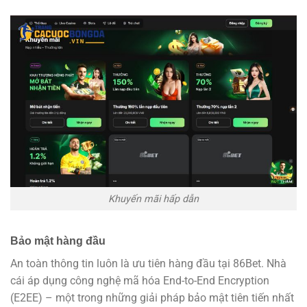
Khuyến mãi hấp dẫn
Bảo mật hàng đầu
An toàn thông tin luôn là ưu tiên hàng đầu tại 86Bet. Nhà
cái áp dụng công nghệ mã hóa End-to-End Encryption
(E2EE) – một trong những giải pháp bảo mật tiên tiến nhất