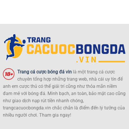
Trang cá cược bóng đá vin
là một trang cá cược
chuyên tổng hợp những trang web, nhà cái uy tín để
anh em cược thủ có thể giải trí cũng như thỏa mãn niềm
đam mê với bóng đá. Minh bạch, an toàn, bảo mật cao cũng
như giao dịch nạp rút tiền nhanh chóng,
trangcacuocbongda.vin chắc chắn là điểm đến lý tưởng của
nhiều người chơi. Tham gia ngay!