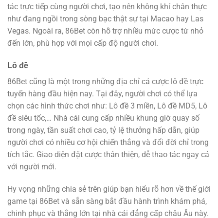
tác trực tiếp cùng người chơi, tạo nên không khí chân thực
như đang ngồi trong sòng bạc thật sự tại Macao hay Las
Vegas. Ngoài ra, 86Bet còn hỗ trợ nhiều mức cược từ nhỏ
đến lớn, phù hợp với mọi cấp độ người chơi.
Lô đề
86Bet cũng là một trong những địa chỉ cá cược lô đề trực
tuyến hàng đầu hiện nay. Tại đây, người chơi có thể lựa
chọn các hình thức chơi như: Lô đề 3 miền, Lô đề MD5, Lô
đề siêu tốc,… Nhà cái cung cấp nhiều khung giờ quay số
trong ngày, tần suất chơi cao, tỷ lệ thưởng hấp dẫn, giúp
người chơi có nhiều cơ hội chiến thắng và đổi đời chỉ trong
tích tắc. Giao diện đặt cược thân thiện, dễ thao tác ngay cả
với người mới.
Hy vọng những chia sẻ trên giúp bạn hiểu rõ hơn về thế giới
game tại 86Bet và sẵn sàng bắt đầu hành trình khám phá,
chinh phục và thắng lớn tại nhà cái đẳng cấp châu Âu này.