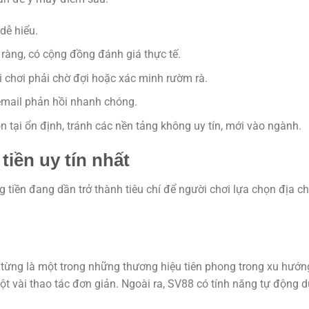
dễ hiểu.
ràng, có cộng đồng đánh giá thực tế.
 chơi phải chờ đợi hoặc xác minh rườm rà.
, email phản hồi nhanh chóng.
n tại ổn định, tránh các nền tảng không uy tín, mới vào ngành.
tiền uy tín nhất
 tiền đang dần trở thành tiêu chí để người chơi lựa chọn địa chỉ 
từng là một trong những thương hiệu tiên phong trong xu hướng
ột vài thao tác đơn giản. Ngoài ra, SV88 có tính năng tự động 