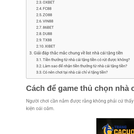
OXBET
FC88
ZO88
VIN88
86BET
DU88
TX88
XIBET
Giải đáp thắc mắc chung về list nhà cái tặng tiền
Tiền thưởng từ nhà cái tặng tiền có rút được không?
Làm sao để nhận tiền thưởng từ nhà cái tặng tiền?
Có nên chơi tại nhà cái chỉ vì tặng tiền?
Cách để game thủ chọn nhà cá
Người chơi cần nắm được rằng không phải cứ thấy nh
kiện oái oăm.