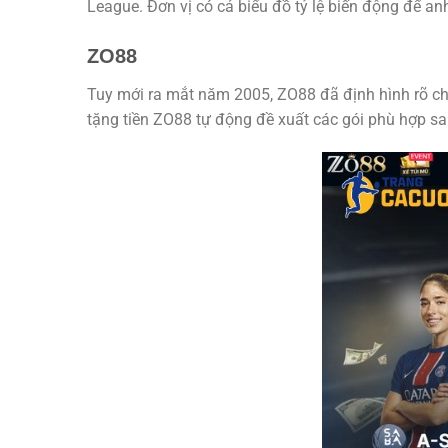
League. Đơn vị có cả biểu đồ tỷ lệ biến động để an
ZO88
Tuy mới ra mắt năm 2005, ZO88 đã định hình rõ chiế
tặng tiền ZO88 tự động đề xuất các gói phù hợp sau