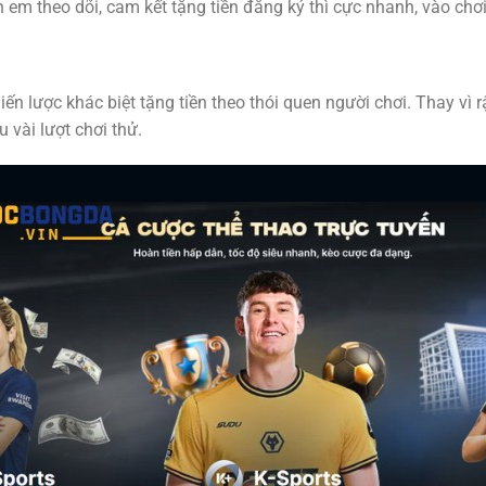
h em theo dõi, cam kết tặng tiền đăng ký thì cực nhanh, vào chơi
n lược khác biệt tặng tiền theo thói quen người chơi. Thay vì 
 vài lượt chơi thử.