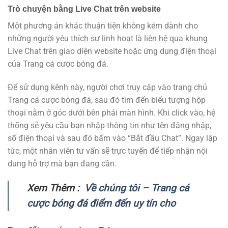
Trò chuyện bằng Live Chat trên website
Một phương án khác thuận tiện không kém dành cho
những người yêu thích sự linh hoạt là liên hệ qua khung
Live Chat trên giao diện website hoặc ứng dụng điện thoại
của Trang cá cược bóng đá.
Để sử dụng kênh này, người chơi truy cập vào trang chủ
Trang cá cược bóng đá, sau đó tìm đến biểu tượng hộp
thoại nằm ở góc dưới bên phải màn hình. Khi click vào, hệ
thống sẽ yêu cầu bạn nhập thông tin như tên đăng nhập,
số điện thoại và sau đó bấm vào “Bắt đầu Chat”. Ngay lập
tức, một nhân viên tư vấn sẽ trực tuyến để tiếp nhận nội
dung hỗ trợ mà bạn đang cần.
Xem Thêm :
Về chúng tôi – Trang cá
cược bóng đá điểm đến uy tín cho