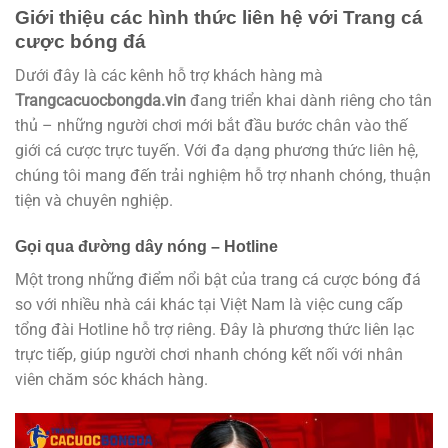
Giới thiệu các hình thức liên hệ với Trang cá
cược bóng đá
Dưới đây là các kênh hỗ trợ khách hàng mà
Trangcacuocbongda.vin
đang triển khai dành riêng cho tân
thủ – những người chơi mới bắt đầu bước chân vào thế
giới cá cược trực tuyến. Với đa dạng phương thức liên hệ,
chúng tôi mang đến trải nghiệm hỗ trợ nhanh chóng, thuận
tiện và chuyên nghiệp.
Gọi qua đường dây nóng – Hotline
Một trong những điểm nổi bật của trang cá cược bóng đá
so với nhiều nhà cái khác tại Việt Nam là việc cung cấp
tổng đài Hotline hỗ trợ riêng. Đây là phương thức liên lạc
trực tiếp, giúp người chơi nhanh chóng kết nối với nhân
viên chăm sóc khách hàng.