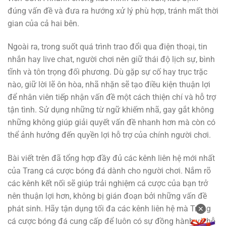
đúng vấn đề và đưa ra hướng xử lý phù hợp, tránh mất thời
gian của cả hai bên.
Ngoài ra, trong suốt quá trình trao đổi qua điện thoại, tin
nhắn hay live chat, người chơi nên giữ thái độ lịch sự, bình
tĩnh và tôn trọng đối phương. Dù gặp sự cố hay trục trặc
nào, giữ lời lẽ ôn hòa, nhã nhặn sẽ tạo điều kiện thuận lợi
để nhân viên tiếp nhận vấn đề một cách thiện chí và hỗ trợ
tận tình. Sử dụng những từ ngữ khiếm nhã, gay gắt không
những không giúp giải quyết vấn đề nhanh hơn mà còn có
thể ảnh hưởng đến quyền lợi hỗ trợ của chính người chơi.
Bài viết trên đã tổng hợp đầy đủ các kênh liên hệ mới nhất
của Trang cá cược bóng đá dành cho người chơi. Nắm rõ
các kênh kết nối sẽ giúp trải nghiệm cá cược của bạn trở
nên thuận lợi hơn, không bị gián đoạn bởi những vấn đề
phát sinh. Hãy tận dụng tối đa các kênh liên hệ mà Trang
✕
cá cược bóng đá cung cấp để luôn có sự đồng hành và hỗ