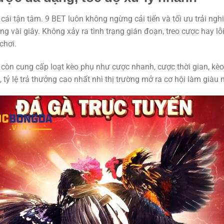
ái tận tâm. 9 BET luôn không ngừng cải tiến và tối ưu trải nghi
ong vài giây. Không xảy ra tình trạng gián đoạn, treo cược hay l
chơi.
còn cung cấp loạt kèo phụ như cược nhanh, cược thời gian, kèo
 tỷ lệ trả thưởng cao nhất nhì thị trường mở ra cơ hội làm già