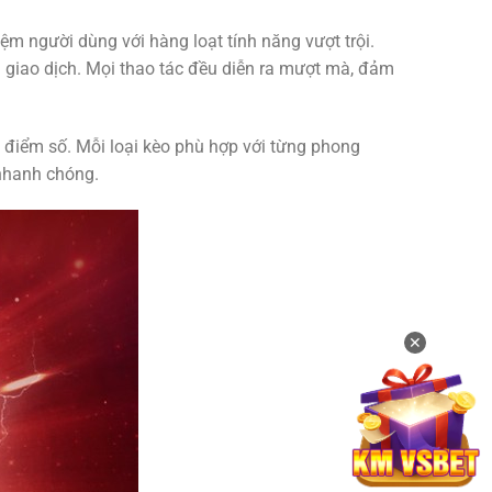
ệm người dùng với hàng loạt tính năng vượt trội.
ỗi giao dịch. Mọi thao tác đều diễn ra mượt mà, đảm
 điểm số. Mỗi loại kèo phù hợp với từng phong
u nhanh chóng.
✕