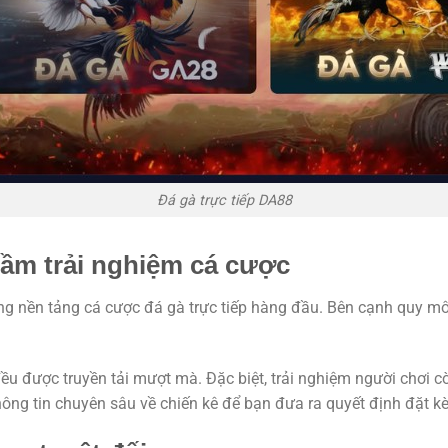
Đá gà trực tiếp DA88
tầm trải nghiệm cá cược
g nền tảng cá cược đá gà trực tiếp hàng đầu. Bên cạnh quy mô 
ều được truyền tải mượt mà. Đặc biệt, trải nghiệm người chơi c
hông tin chuyên sâu về chiến kê để bạn đưa ra quyết định đặt k