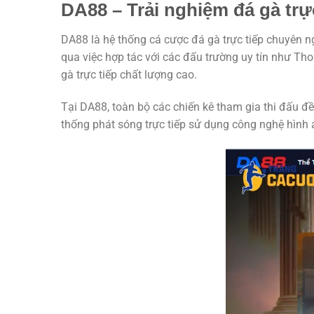
DA88 – Trải nghiệm đá gà trự
DA88 là hệ thống cá cược đá gà trực tiếp chuyên n
qua việc hợp tác với các đấu trường uy tín như T
gà trực tiếp chất lượng cao.
Tại DA88, toàn bộ các chiến kê tham gia thi đấu đ
thống phát sóng trực tiếp sử dụng công nghệ hình ản