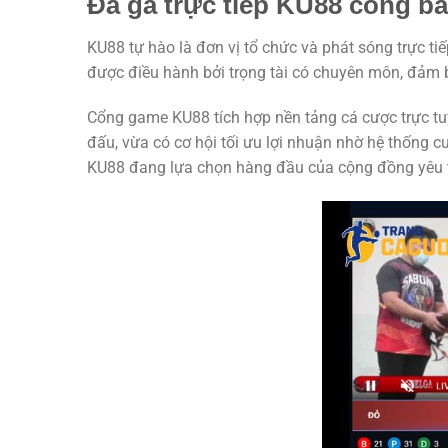
Đá gà trực tiếp KU88 công bằ
KU88 tự hào là đơn vị tổ chức và phát sóng trực ti
được điều hành bởi trọng tài có chuyên môn, đảm b
Cổng game KU88 tích hợp nền tảng cá cược trực tuyế
đấu, vừa có cơ hội tối ưu lợi nhuận nhờ hệ thống c
KU88 đang lựa chọn hàng đầu của cộng đồng yêu th