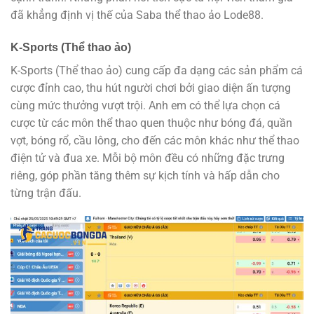
đã khẳng định vị thế của Saba thể thao ảo Lode88.
K-Sports (Thể thao ảo)
K-Sports (Thể thao ảo) cung cấp đa dạng các sản phẩm cá
cược đỉnh cao, thu hút người chơi bởi giao diện ấn tượng
cùng mức thưởng vượt trội. Anh em có thể lựa chọn cá
cược từ các môn thể thao quen thuộc như bóng đá, quần
vợt, bóng rổ, cầu lông, cho đến các môn khác như thể thao
điện tử và đua xe. Mỗi bộ môn đều có những đặc trưng
riêng, góp phần tăng thêm sự kịch tính và hấp dẫn cho
từng trận đấu.