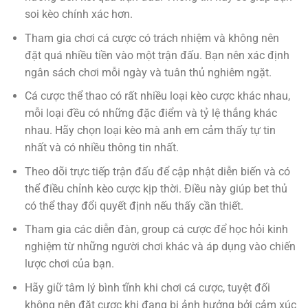
soi kèo chính xác hơn.
Tham gia chơi cá cược có trách nhiệm và không nên
đặt quá nhiều tiền vào một trận đấu. Bạn nên xác định
ngân sách chơi mỗi ngày và tuân thủ nghiêm ngặt.
Cá cược thể thao có rất nhiều loại kèo cược khác nhau,
mỗi loại đều có những đặc điểm và tỷ lệ thắng khác
nhau. Hãy chọn loại kèo mà anh em cảm thấy tự tin
nhất và có nhiều thông tin nhất.
Theo dõi trực tiếp trận đấu để cập nhật diễn biến và có
thể điều chỉnh kèo cược kịp thời. Điều này giúp bet thủ
có thể thay đổi quyết định nếu thấy cần thiết.
Tham gia các diễn đàn, group cá cược để học hỏi kinh
nghiệm từ những người chơi khác và áp dụng vào chiến
lược chơi của bạn.
Hãy giữ tâm lý bình tĩnh khi chơi cá cược, tuyệt đối
không nên đặt cược khi đang bị ảnh hưởng bởi cảm xúc