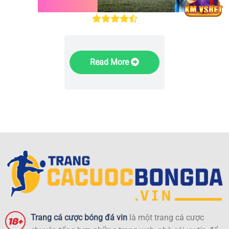
Read More
Trang cá cược bóng đá vin
là một trang cá cược