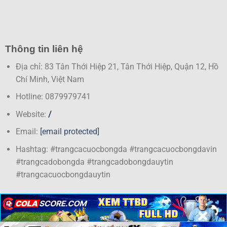
Thông tin liên hệ
Địa chỉ: 83 Tân Thới Hiệp 21, Tân Thới Hiệp, Quận 12, Hồ
Chí Minh, Việt Nam
Hotline: 0879979741
Website:
/
Email:
[email protected]
Hashtag: #trangcacuocbongda #trangcacuocbongdavin
#trangcadobongda #trangcadobongdauytin
#trangcacuocbongdauytin
×
×
×