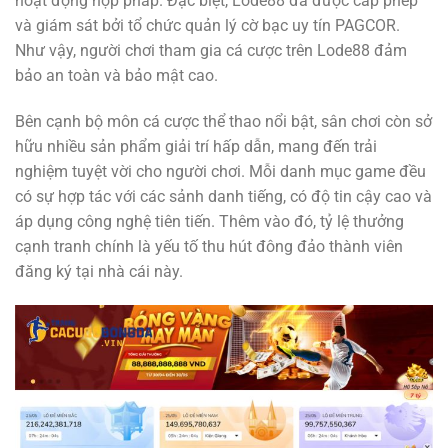
hoạt động hợp pháp. Đặc biệt, Lode88 đã được cấp phép
và giám sát bởi tổ chức quản lý cờ bạc uy tín PAGCOR.
Như vậy, người chơi tham gia cá cược trên Lode88 đảm
bảo an toàn và bảo mật cao.
Bên cạnh bộ môn cá cược thể thao nổi bật, sân chơi còn sở
hữu nhiều sản phẩm giải trí hấp dẫn, mang đến trải
nghiệm tuyệt vời cho người chơi. Mỗi danh mục game đều
có sự hợp tác với các sảnh danh tiếng, có độ tin cậy cao và
áp dụng công nghệ tiên tiến. Thêm vào đó, tỷ lệ thưởng
cạnh tranh chính là yếu tố thu hút đông đảo thành viên
đăng ký tại nhà cái này.