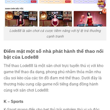
Lode88 là sân chơi cá cược tiềm năng với tỷ lệ trả thưởng
cạnh tranh
Điểm mặt một số nhà phát hành thể thao nổi
bật của Lode88
Thể thao Lode88 là một sân chơi trực tuyến thú vị với kho
game thể thao đa dạng, phong phú nhằm thỏa mãn nhu
cầu soi kèo của các tín đồ đam mê thể thao. Dưới đây là
thương hiệu cung cấp game nổi tiếng đang đồng hành
cùng với sân chơi Lode88:
K – Sports
K-Sport mang đến cho bet thủ trải nghiệm thú vị và độc