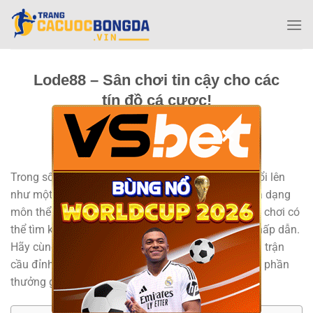
Bỏ
qua
nội
dung
Lode88 – Sân chơi tin cậy cho các
tín đồ cá cược!
×
Trong số các nhà cái cá cược trực tuyến,
Lode88
nổi lên
như một lựa chọn hàng đầu cho người chơi. Với đa dạng
môn thể thao cùng những kèo cược đặc sắc, người chơi có
thể tìm kiếm cơ hội giải trí và kiếm thêm thu nhập hấp dẫn.
Hãy cùng
Trang cá cược bóng đá
khám phá những trận
cầu đỉnh cao và thử vận may để nhận được những phần
thưởng giá trị từ sân chơi Lode88 nhé!