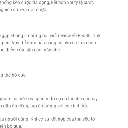
hống kèo cược đa dạng, kết hợp với tỷ lệ cược
nghiên cứu và đặt cược.
 gặp không ít những bài viết review về Red88. Tuy
ng tin. Vậy để đảm bảo củng cố cho sự lựa chọn
ợc điểm của sân chơi này nhé.
g thể bỏ qua
ẩm cá cược và giải trí đồ sộ có tại nhà cái này.
 dấu ấn riêng, tạo ấn tượng với các bet thủ.
ủa người dùng. Khi có sự kết hợp của hai yếu tố
nên bỏ qua.