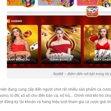
Red88 – điểm đến nổi bật trong thị
iện đang cung cấp đến người chơi rất nhiều sản phẩm cá cược 
asino, lô đề, xổ số cho đến bắn cá, nổ hũ,… Chính nhờ khi trò c
ợt đăng ký tài khoản và hàng triệu lượt tham gia cá cược giải tr