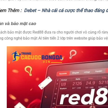
em Thêm :
Debet – Nhà cái cá cược thể thao đáng 
àn và bảo mật cao
ách bảo mật được Red88 đưa ra cho người chơi vô cùng rõ ràng
g công nghệ bảo mật AI tiên tiến 2 lớp trên website giúp bảo v