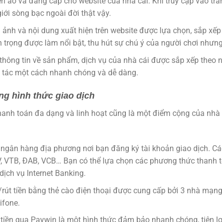
n ảo và đẳng cấp cho website của nhà cái. Khi truy cập vào t
giới sòng bạc ngoài đời thật vậy.
 ảnh và nội dung xuất hiện trên website được lựa chọn, sắp xếp
 trọng được làm nổi bật, thu hút sự chú ý của người chơi nhưn
thông tin về sản phẩm, dịch vụ của nhà cái được sắp xếp theo 
 tác một cách nhanh chóng và dễ dàng.
ng hình thức giao dịch
anh toán đa dạng và linh hoạt cũng là một điểm cộng của nhà cá
ngân hàng địa phương nơi bạn đăng ký tài khoản giao dịch. C
, VTB, ĐAB, VCB… Bạn có thể lựa chọn các phương thức thanh t
dịch vụ Internet Banking.
rút tiền bằng thẻ cào điện thoại được cung cấp bởi 3 nhà mạng l
ifone.
tiền qua Paywin là một hình thức đảm bảo nhanh chóng, tiện lợ