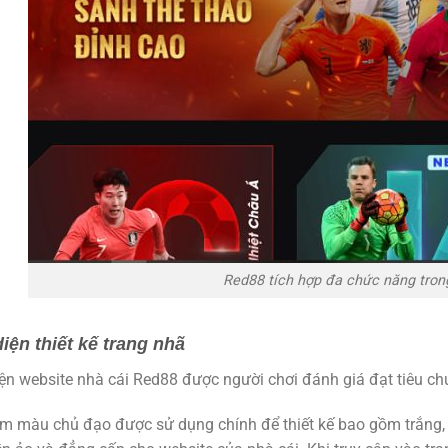
Red88 tích hợp đa chức năng tro
iện thiết kế trang nhã
ện website nhà cái Red88 được người chơi đánh giá đạt tiêu chu
m màu chủ đạo được sử dụng chính để thiết kế bao gồm trắng