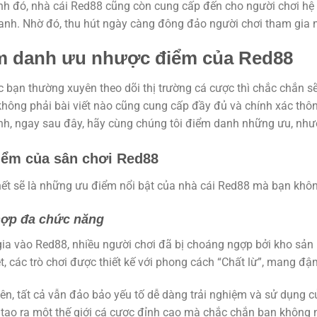
h đó, nhà cái Red88 cũng còn cung cấp đến cho người chơi hệ t
anh. Nhờ đó, thu hút ngày càng đông đảo người chơi tham gia 
m danh ưu nhược điểm của Red88
 bạn thường xuyên theo dõi thị trường cá cược thì chắc chắn sẽ
không phải bài viết nào cũng cung cấp đầy đủ và chính xác thô
nh, ngay sau đây, hãy cùng chúng tôi điểm danh những ưu, như
iểm của sân chơi Red88
ết sẽ là những ưu điểm nổi bật của nhà cái Red88 mà bạn khôn
hợp đa chức năng
a vào Red88, nhiều người chơi đã bị choáng ngợp bởi kho sản ph
t, các trò chơi được thiết kế với phong cách “Chất lừ”, mang đậm
ên, tất cả vẫn đảo bảo yếu tố dễ dàng trải nghiệm và sử dụng c
tạo ra một thế giới cá cược đỉnh cao mà chắc chắn bạn không 