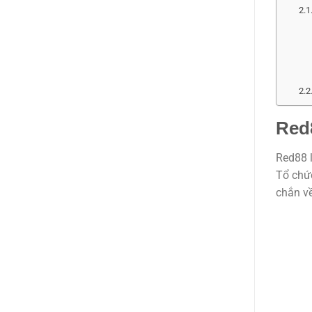
Red8
Red88 l
Tổ chứ
chắn về