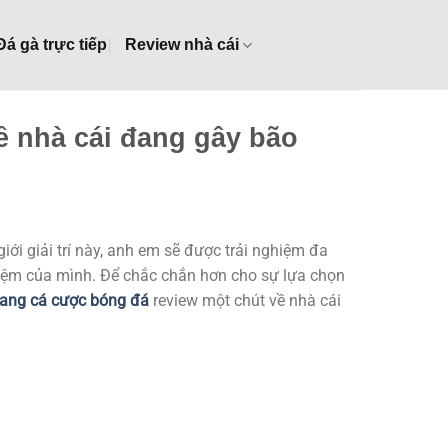
Đá gà trực tiếp
Review nhà cái
về nhà cái đang gây bão
giới giải trí này, anh em sẽ được trải nghiệm đa
ệm của mình. Để chắc chắn hơn cho sự lựa chọn
rang cá cược bóng đá
review một chút về nhà cái