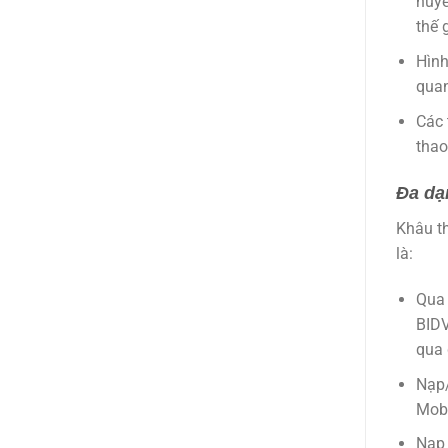
huyề
thế 
Hình
quan
Các 
thao
Đa dạ
Khâu th
là:
Qua 
BIDV
qua 
Nạp/
Mob
Nạp 