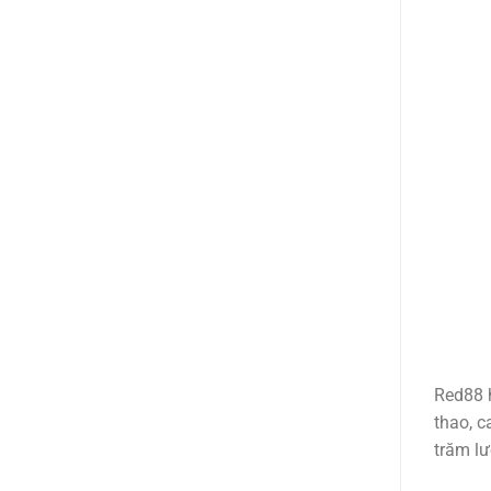
Red88 h
thao, c
trăm lư