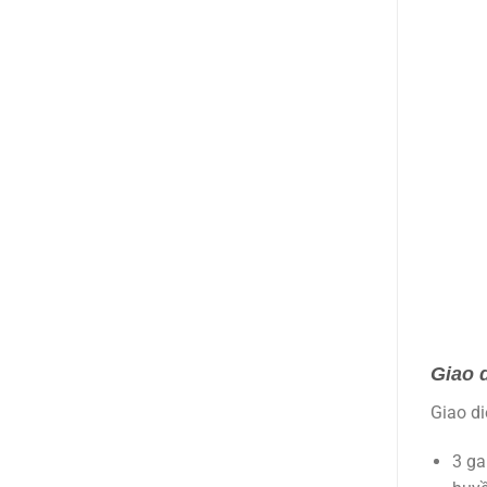
Giao d
Giao di
3 ga