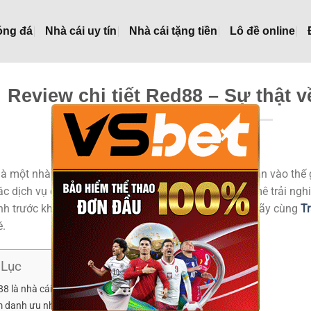
óng đá
Nhà cái uy tín
Nhà cái tặng tiền
Lô đề online
Review chi tiết Red88 – Sự thật 
×
là một nhà cái trực tuyến nổi bật tại châu Á. Bước chân vào thế 
ác dịch vụ cá cược khác nhau nhằm thoả mãn đam mê trải nghi
h trước khi tham gia đăng ký thành viên tại Red88, hãy cùng
T
.
Lục
8 là nhà cái gì?
m danh ưu nhược điểm của Red88