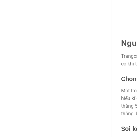
Nguy
Trangc
có khi 
Chọn 
Một tro
hiểu kĩ
thắng 5
thắng, 
Soi k