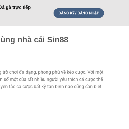
Đá gà trực tiếp
ĐĂNG KÝ/ ĐĂNG NHẬP
cùng nhà cái Sin88
 trò chơi đa dạng, phong phú về kèo cược. Với một
n số một của rất nhiều người yêu thích cá cược thể
ên tắc cá cược bất kỳ tân binh nào cũng cần biết