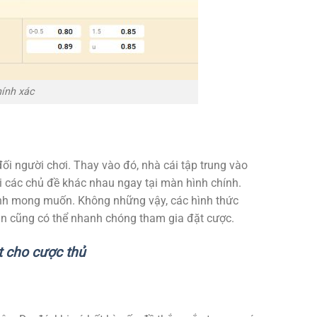
hính xác
ối người chơi. Thay vào đó, nhà cái tập trung vào
ới các chủ đề khác nhau ngay tại màn hình chính.
ình mong muốn. Không những vậy, các hình thức
bạn cũng có thể nhanh chóng tham gia đặt cược.
t cho cược thủ