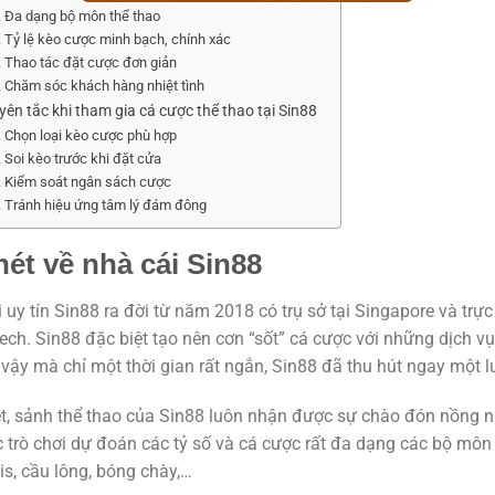
Đa dạng bộ môn thể thao
Tỷ lệ kèo cược minh bạch, chính xác
Thao tác đặt cược đơn giản
Chăm sóc khách hàng nhiệt tình
ên tắc khi tham gia cá cược thể thao tại Sin88
Chọn loại kèo cược phù hợp
Soi kèo trước khi đặt cửa
Kiểm soát ngân sách cược
Tránh hiệu ứng tâm lý đám đông
nét về nhà cái Sin88
 uy tín Sin88 ra đời từ năm 2018 có trụ sở tại Singapore và trự
ech. Sin88 đặc biệt tạo nên cơn “sốt” cá cược với những dịch v
 vậy mà chỉ một thời gian rất ngắn, Sin88 đã thu hút ngay một 
t, sảnh thể thao của Sin88 luôn nhận được sự chào đón nồng n
 trò chơi dự đoán các tỷ số và cá cược rất đa dạng các bộ môn
nis, cầu lông, bóng chày,…