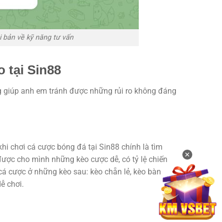
i bản về kỹ năng tư vấn
 tại Sin88
g giúp anh em tránh được những rủi ro không đáng
hi chơi cá cược bóng đá tại Sin88 chính là tìm
✕
 được cho mình những kèo cược dễ, có tỷ lệ chiến
 cá cược ở những kèo sau: kèo chẵn lẻ, kèo bàn
ễ chơi.