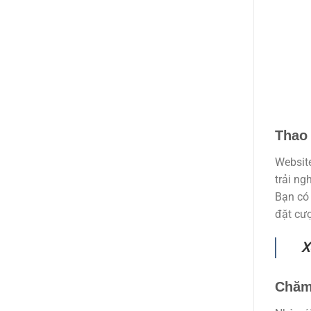
Thao 
Website
trải ng
Bạn có
đặt cượ
X
Chăm 