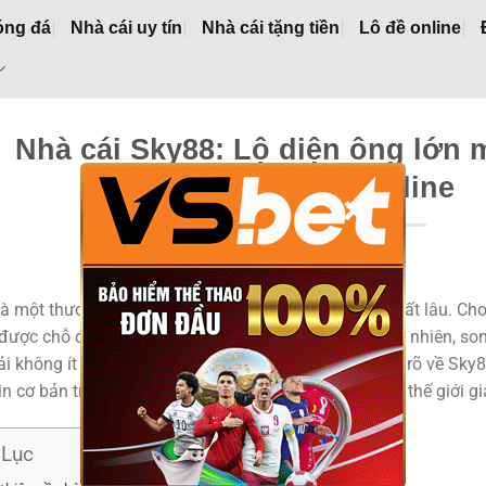
óng đá
Nhà cái uy tín
Nhà cái tặng tiền
Lô đề online
Nhà cái Sky88: Lộ diện ông lớn 
online
×
là một thương hiệu giải trí nổi bật đã được ra mắt từ rất lâu. C
được chỗ đứng vững chắc trong lòng người chơi. Tuy nhiên, song
i không ít lời đồn làm ảnh hưởng đến uy tín. Để hiểu rõ về Sky
in cơ bản trước khi chính thức đặt chân tham gia vào thế giới giả
Lục