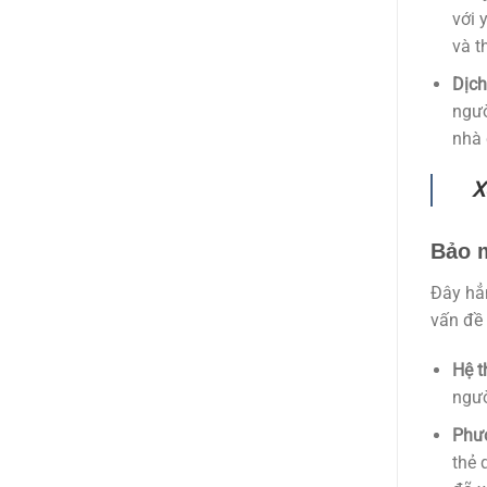
với 
và t
Dịch
ngườ
nhà 
X
Bảo m
Đây hẳn
vấn đề 
Hệ t
ngườ
Phươ
thẻ 