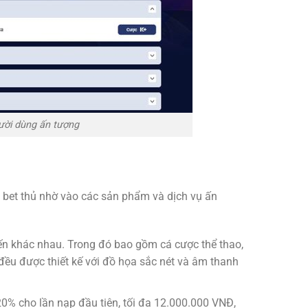
ười dùng ấn tượng
 bet thủ nhờ vào các sản phẩm và dịch vụ ấn
yến khác nhau. Trong đó bao gồm cá cược thể thao,
i đều được thiết kế với đồ họa sắc nét và âm thanh
20% cho lần nạp đầu tiên, tối đa 12.000.000 VNĐ,