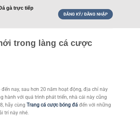
Đá gà trực tiếp
ĐĂNG KÝ/ ĐĂNG NHẬP
mới trong làng cá cược
ho đến nay, sau hơn 20 năm hoạt động, địa chỉ này
 hành với quá trình phát triển, nhà cái này cũng
88, hãy cùng
Trang cá cược bóng đá
đến với những
i trí này nhé.