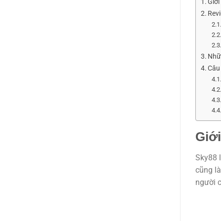
Giới
Revi
Nhữn
Câu 
Giới
Sky88 l
cũng là
người c