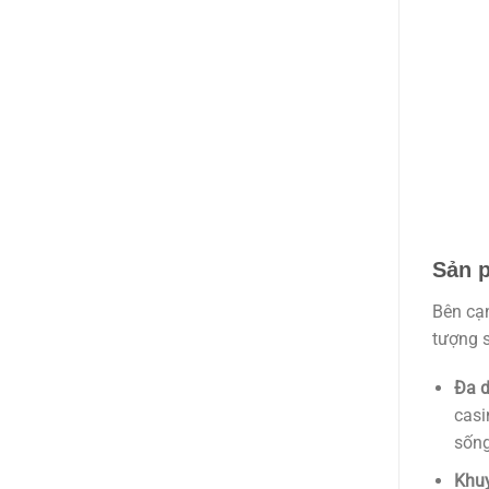
Sản p
Bên cạn
tượng 
Đa d
casi
sống
Khu