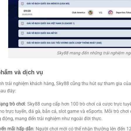
Sky88 mang đến những trải nghiệm ng
hẩm và dịch vụ
h trải nghiệm khách hàng, Sky88 cũng thu hút sự tham gia của
sau đây:
ạng trò chơi
: Sky88 cung cấp hơn 100 trò chơi cá cược trực tu
no trực tuyến, đá gà, bắn cá, slot game và eSports. Mỗi trò chơ
 động, mang đến trải nghiệm như ngoài đời thực.
yến mãi hấp dẫn
: Người chơi mới có thể nhận thưởng lên đến 1