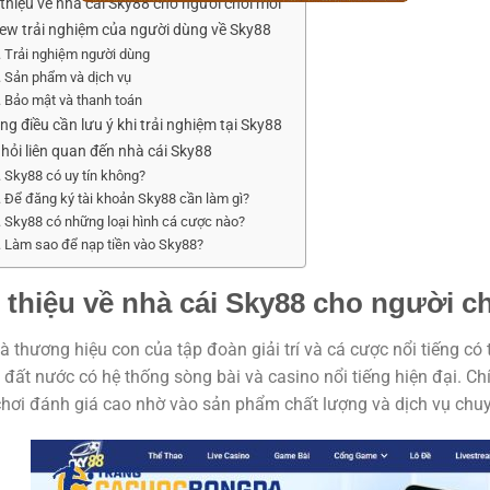
 thiệu về nhà cái Sky88 cho người chơi mới
ew trải nghiệm của người dùng về Sky88
Trải nghiệm người dùng
Sản phẩm và dịch vụ
Bảo mật và thanh toán
g điều cần lưu ý khi trải nghiệm tại Sky88
hỏi liên quan đến nhà cái Sky88
Sky88 có uy tín không?
Để đăng ký tài khoản Sky88 cần làm gì?
Sky88 có những loại hình cá cược nào?
Làm sao để nạp tiền vào Sky88?
 thiệu về nhà cái Sky88 cho người c
à thương hiệu con của tập đoàn giải trí và cá cược nổi tiếng có
 đất nước có hệ thống sòng bài và casino nổi tiếng hiện đại. Ch
hơi đánh giá cao nhờ vào sản phẩm chất lượng và dịch vụ chuy