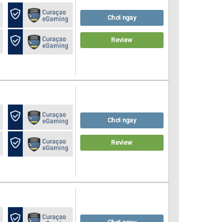
Chơi ngay
Review
Chơi ngay
Review