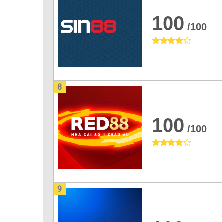
100
/100
8
100
/100
9