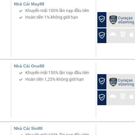
Nhà Cái May88
Khuyến mãi 100% lần nạp đầu tiên
Hoàn tiền 1% không giới hạn
Nhà Cái One88
Khuyến mãi 150% lần nạp đầu tiên
Hoàn tiền 1,25% không giới hạn
Nhà Cái Sin88
Khuyến mãi 100% lần nạp đầu tiên