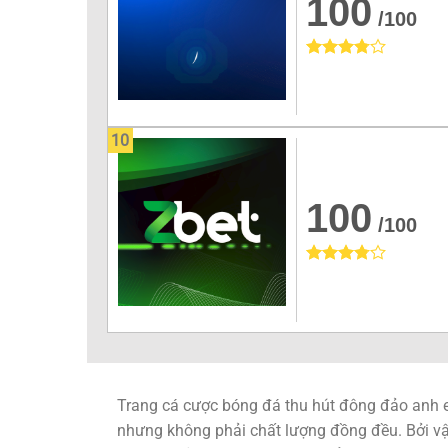
100
/100
10
100
/100
Trang cá cược bóng đá thu hút đông đảo anh 
nhưng không phải chất lượng đồng đều. Bởi vậy