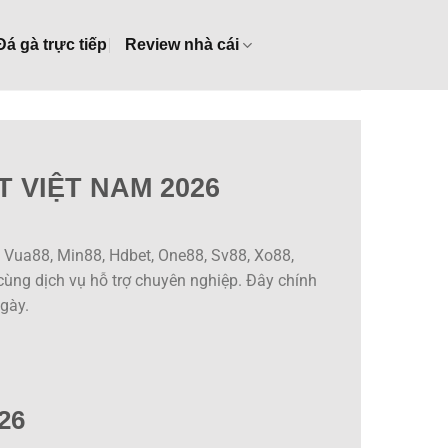
Đá gà trực tiếp
Review nhà cái
 VIỆT NAM 2026
 Vua88, Min88, Hdbet, One88, Sv88, Xo88,
ị cùng dịch vụ hỗ trợ chuyên nghiệp. Đây chính
gày.
26