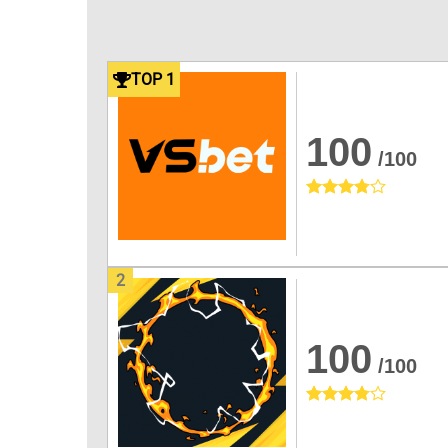
TOP 1
100
/100
2
100
/100