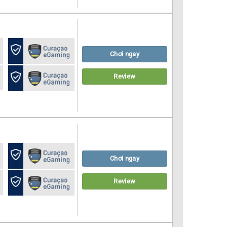
Chơi ngay
Review
Chơi ngay
Review