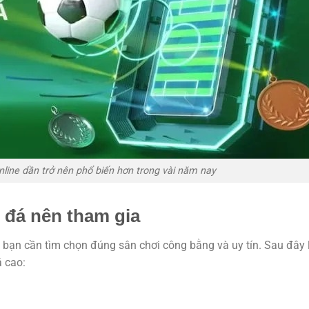
line dần trở nên phổ biến hơn trong vài năm nay
 đá nên tham gia
bạn cần tìm chọn đúng sân chơi công bằng và uy tín. Sau đây 
á cao: