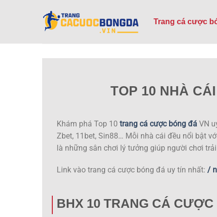
Bỏ
qua
Trang cá cược b
nội
dung
TOP 10 NHÀ CÁ
Khám phá Top 10
trang cá cược bóng đá
VN uy
Zbet, 11bet, Sin88… Mỗi nhà cái đều nổi bật với
là những sân chơi lý tưởng giúp người chơi tr
Link vào trang cá cược bóng đá uy tín nhất:
/
n
BHX 10 TRANG CÁ CƯỢC 