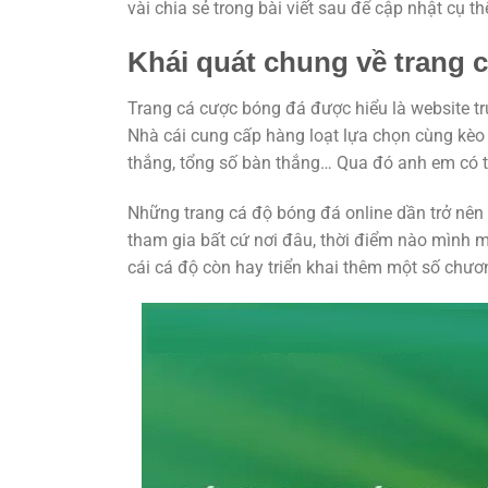
vài chia sẻ trong bài viết sau để cập nhật cụ t
Khái quát chung về trang
Trang cá cược bóng đá được hiểu là website tr
Nhà cái cung cấp hàng loạt lựa chọn cùng kèo 
thắng, tổng số bàn thắng… Qua đó anh em có t
Những trang cá độ bóng đá online dần trở nên p
tham gia bất cứ nơi đâu, thời điểm nào mình m
cái cá độ còn hay triển khai thêm một số chươn