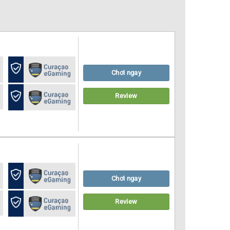
Chơi ngay
Review
Chơi ngay
Review