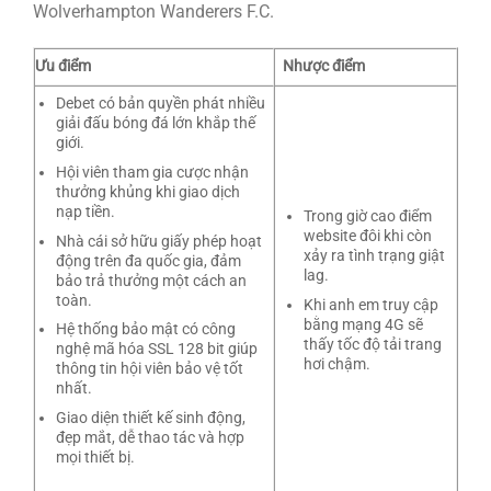
Wolverhampton Wanderers F.C.
Ưu điểm
Nhược điểm
Debet có bản quyền phát nhiều
giải đấu bóng đá lớn khắp thế
giới.
Hội viên tham gia cược nhận
thưởng khủng khi giao dịch
nạp tiền.
Trong giờ cao điểm
website đôi khi còn
Nhà cái sở hữu giấy phép hoạt
xảy ra tình trạng giật
động trên đa quốc gia, đảm
lag.
bảo trả thưởng một cách an
toàn.
Khi anh em truy cập
bằng mạng 4G sẽ
Hệ thống bảo mật có công
thấy tốc độ tải trang
nghệ mã hóa SSL 128 bit giúp
hơi chậm.
thông tin hội viên bảo vệ tốt
nhất.
Giao diện thiết kế sinh động,
đẹp mắt, dễ thao tác và hợp
mọi thiết bị.