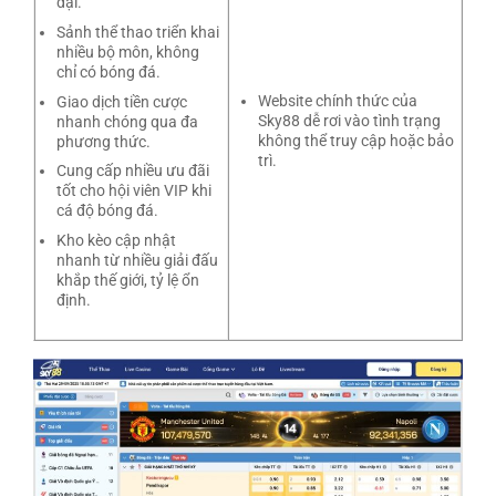
đại.
Sảnh thể thao triển khai
nhiều bộ môn, không
chỉ có bóng đá.
Website chính thức của
Giao dịch tiền cược
Sky88 dễ rơi vào tình trạng
nhanh chóng qua đa
không thể truy cập hoặc bảo
phương thức.
trì.
Cung cấp nhiều ưu đãi
tốt cho hội viên VIP khi
cá độ bóng đá.
Kho kèo cập nhật
nhanh từ nhiều giải đấu
khắp thế giới, tỷ lệ ổn
định.