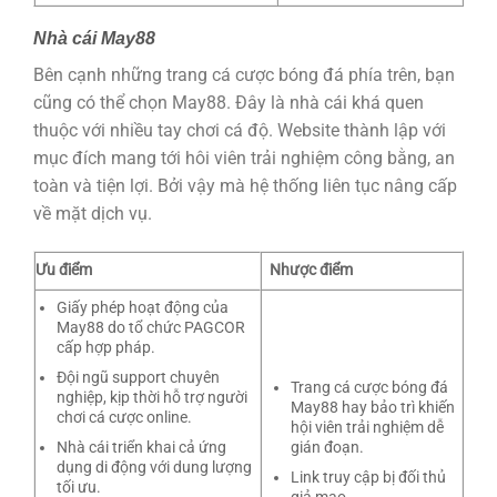
Nhà cái May88
Bên cạnh những trang cá cược bóng đá phía trên, bạn
cũng có thể chọn May88. Đây là nhà cái khá quen
thuộc với nhiều tay chơi cá độ. Website thành lập với
mục đích mang tới hôi viên trải nghiệm công bằng, an
toàn và tiện lợi. Bởi vậy mà hệ thống liên tục nâng cấp
về mặt dịch vụ.
Ưu điểm
Nhược điểm
Giấy phép hoạt động của
May88 do tổ chức PAGCOR
cấp hợp pháp.
Đội ngũ support chuyên
Trang cá cược bóng đá
nghiệp, kịp thời hỗ trợ người
May88 hay bảo trì khiến
chơi cá cược online.
hội viên trải nghiệm dễ
Nhà cái triển khai cả ứng
gián đoạn.
dụng di động với dung lượng
Link truy cập bị đối thủ
tối ưu.