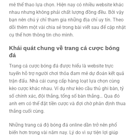
mê thể thao lựa chọn. Hiện nay có nhiều website khác
nhau nhưng không phải chất lượng đồng đều. Bởi vậy
bạn nên chú ý chỉ tham gia những địa chỉ uy tín. Theo
dõi thêm một vài chia sẻ trong bài viết sau để cập nhật
cụ thể hơn thông tin cho mình.
Khái quát chung về trang cá cược bóng
đá
Trang cá cược bóng đá được hiểu là website trực
tuyến hỗ trợ người chơi thỏa đam mê dự đoán kết quả
trận đấu. Nhà cái cung cấp hàng loạt lựa chọn cùng
kèo cược khác nhau. Ví dụ như kèo cầu thủ ghi bàn, tỷ
số chính xác, đội thắng, tổng số bàn thắng… Qua đó
anh em có thể đặt tiền cược và đợi chờ phân định thua
thắng cuối cùng.
Những trang cá độ bóng đá online dần trở nên phổ
biến hơn trong vài năm nay. Lý do vì sự tiện lợi giúp