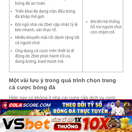
bóng đá an toàn.
Triển khai đa dạng trận đấu bóng
đá khắp thế giới.
Đôi khi hệ thống
Đội ngũ nhà cái Zbet cập nhật tỷ lệ
hỗ trợ người chơi
kèo nhanh, sát thực tế.
còn chậm trễ.
Nhiều khuyến mãi tốt dành tặng tất
cả người chơi.
Ứng dụng cá cược trên thiết bị di
động do Zbet phát hành tối ưu
dung lượng, load mượt mà.
Một vài lưu ý trong quá trình chọn trang
cá cược bóng đá
Hiện nay có không ít nhà cái cung cấp dịch vụ cược
bóng đá trực tuyến. Để giúp bản thân tìm đúng sân
×
×
×
chơi chất lượng, anh em cần chú ý những điều sau:
Website phải được trang bị hệ thống mã hóa hiện