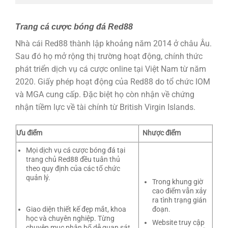
Trang cá cược bóng đá Red88
Nhà cái Red88 thành lập khoảng năm 2014 ở châu Âu.
Sau đó họ mở rộng thị trường hoạt động, chính thức
phát triển dịch vụ cá cược online tại Việt Nam từ năm
2020. Giấy phép hoạt động của Red88 do tổ chức IOM
và MGA cung cấp. Đặc biệt họ còn nhận về chứng
nhận tiềm lực về tài chính từ British Virgin Islands.
Ưu điểm
Nhược điểm
Mọi dịch vụ cá cược bóng đá tại
trang chủ Red88 đều tuân thủ
theo quy định của các tổ chức
quản lý.
Trong khung giờ
cao điểm vẫn xảy
ra tình trạng gián
Giao diện thiết kế đẹp mắt, khoa
đoạn.
học và chuyên nghiệp. Từng
Website truy cập
chuyên mục phân bổ dễ quan sát.