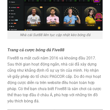
Nhà cái Sut88 liên tục cập nhật kèo bóng đá
Trang cá cược bóng đá Five88
Five88 ra mắt cuối năm 2016 và khoảng đầu 2017.
Sau thời gian hoạt động ngắn, nhà cái đã xây dựng
cũng như khẳng định rõ sự uy tín của mình. Họ nhận
về giấy phép do tổ chức PAGCOR cấp. Do đó mọi hoạt
động cược diễn ra trên website đều hoàn toàn hợp
pháp. Có thể bạn chưa biết Five88 là sân chơi cá cược
thể thao top đầu ở châu Á, phù hợp với những tín đồ
yêu thích bóng đá.